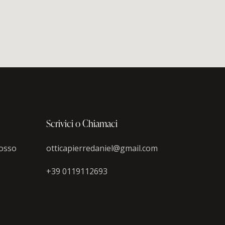
Scrivici o Chiamaci
rosso
otticapierredaniel@gmail.com
+39 0119112693